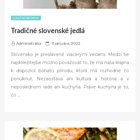
GASTRONÓMIA
Tradičné slovenské jedlá
P
Administrátor
11 januára, 2022
o
Slovensko je preslávené viacerými vecami. Medzi tie
s
najdôležitejšie možno považovať to, že má naša krajina
t
k dispozícií bohatú prírodu, ktorá má rozhodne čo
e
ponúknuť. Nezaostáva ani kultúra a história a v
d
neposlednom rade ani kuchyňa. Práve kuchyňa je to,
o
čo
…
n