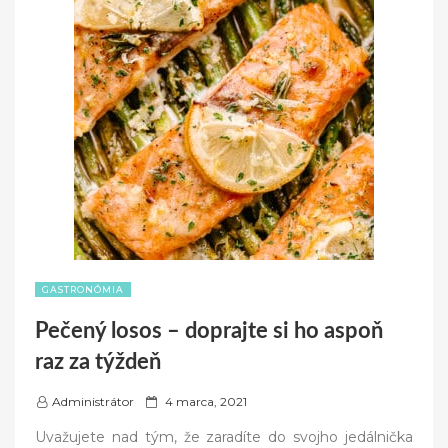
GASTRONÓMIA
Pečený losos – doprajte si ho aspoň
raz za týždeň
P
Administrátor
4 marca, 2021
o
Uvažujete nad tým, že zaradíte do svojho jedálnička