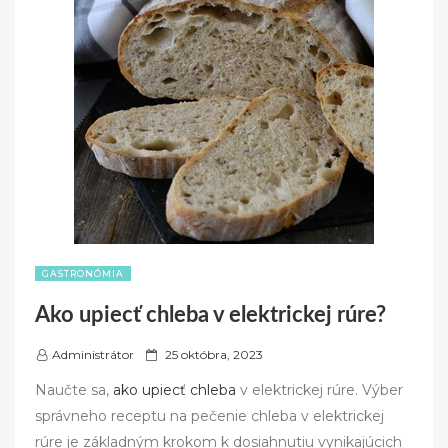
GASTRONÓMIA
Ako upiecť chleba v elektrickej rúre?
P
Administrátor
25 októbra, 2023
o
Naučte sa,
ako upiecť chleba
v elektrickej rúre. Výber
s
správneho receptu na pečenie chleba v elektrickej
t
rúre je základným krokom k dosiahnutiu vynikajúcich