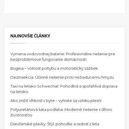
n
NAJNOVŠIE ČLÁNKY
Vymena vodovodnej baterie: Profesionálne riešenie pre
bezproblémové fungovanie domácnosti
Bugina – volnost pohybu a motoristický zážitek
Dezinsekcia: Účinné riešenie proti nežiaducemu hmyzu
Taxi na letisko Schwechat: Pohodlná a spoľahlivá doprava
na letisko
Ako znížiť vlhkosť v byte – vyhnite sa vzniku plesní
Polyuretánová liata podlaha: Moderné riešenie s dlhou
životnosťou
Dievčenské plavky: Štýl, pohodlie a radosť z leta