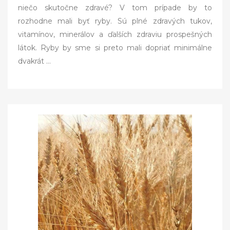
s
niečo skutočne zdravé? V tom prípade by to
t
rozhodne mali byť ryby. Sú plné zdravých tukov,
e
vitamínov, minerálov a ďalších zdraviu prospešných
d
látok. Ryby by sme si preto mali dopriať minimálne
o
dvakrát
…
n