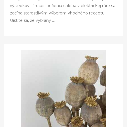
e
výsledkov. Proces pečenia chleba v elektrickej rúre sa
d
začína starostlivým výberom vhodného receptu.
o
Uistite sa, že vybraný …
n