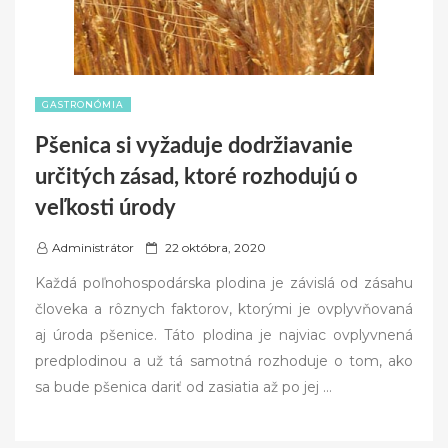
GASTRONÓMIA
Pšenica si vyžaduje dodržiavanie
určitých zásad, ktoré rozhodujú o
veľkosti úrody
P
Administrátor
22 októbra, 2020
o
Každá poľnohospodárska plodina je závislá od zásahu
s
človeka a rôznych faktorov, ktorými je ovplyvňovaná
t
aj úroda pšenice. Táto plodina je najviac ovplyvnená
e
predplodinou a už tá samotná rozhoduje o tom, ako
d
sa bude pšenica dariť od zasiatia až po jej
…
o
n