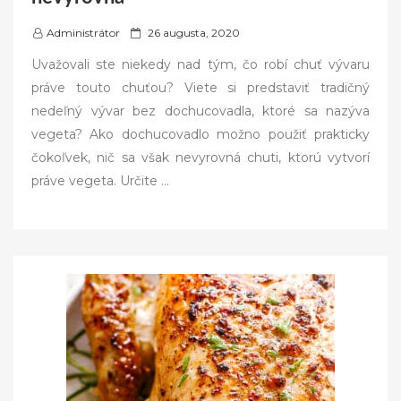
P
Administrátor
26 augusta, 2020
o
Uvažovali ste niekedy nad tým, čo robí chuť vývaru
s
práve touto chuťou? Viete si predstaviť tradičný
t
nedeľný vývar bez dochucovadla, ktoré sa nazýva
e
vegeta? Ako dochucovadlo možno použiť prakticky
d
čokoľvek, nič sa však nevyrovná chuti, ktorú vytvorí
o
práve vegeta. Určite
…
n