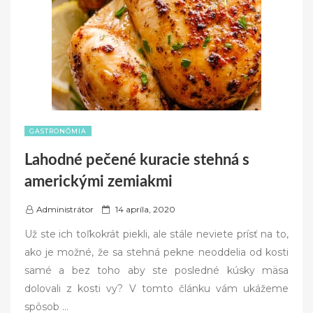
GASTRONÓMIA
Lahodné pečené kuracie stehná s
americkými zemiakmi
P
Administrátor
14 apríla, 2020
o
Už ste ich toľkokrát piekli, ale stále neviete prísť na to,
s
ako je možné, že sa stehná pekne neoddelia od kosti
t
samé a bez toho aby ste posledné kúsky mäsa
e
dolovali z kosti vy? V tomto článku vám ukážeme
d
spôsob
…
o