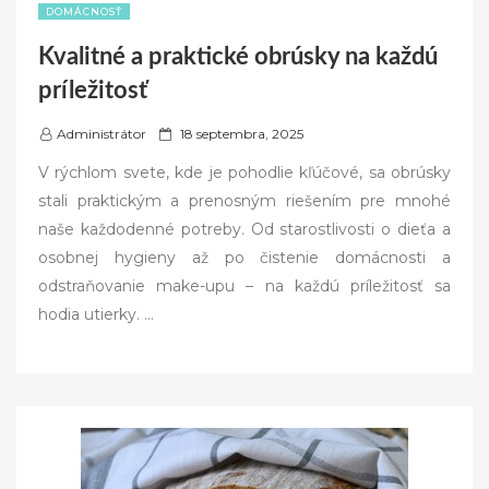
DOMÁCNOSŤ
Kvalitné a praktické obrúsky na každú
príležitosť
P
Administrátor
18 septembra, 2025
o
V rýchlom svete, kde je pohodlie kľúčové, sa obrúsky
s
stali praktickým a prenosným riešením pre mnohé
t
naše každodenné potreby. Od starostlivosti o dieťa a
e
osobnej hygieny až po čistenie domácnosti a
d
odstraňovanie make-upu – na každú príležitosť sa
o
hodia utierky. …
n