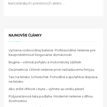
kancelárskych priestoroch alebo
…
n
NAJNOVŠIE ČLÁNKY
Vymena vodovodnej baterie: Profesionálne riešenie pre
bezproblémové fungovanie domácnosti
Bugina – volnost pohybu a motoristický zážitek
Dezinsekcia: Účinné riešenie proti nežiaducemu hmyzu
Taxi na letisko Schwechat: Pohodlná a spoľahlivá doprava
na letisko
Ako znížiť vlhkosť v byte – vyhnite sa vzniku plesní
Polyuretánová liata podlaha: Moderné riešenie s dlhou
životnosťou