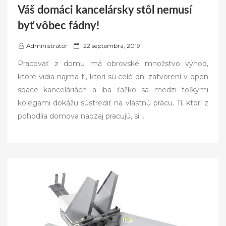
Váš domáci kancelársky stôl nemusí
byť vôbec fádny!
P
Administrátor
22 septembra, 2019
o
Pracovať z domu má obrovské množstvo výhod,
s
ktoré vidia najmä tí, ktorí sú celé dni zatvorení v open
t
space kanceláriách a iba ťažko sa medzi toľkými
e
kolegami dokážu sústrediť na vlastnú prácu. Tí, ktorí z
d
pohodlia domova naozaj pracujú, si
…
o
n