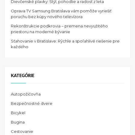
Dievčenské plavky: Štýl, pohodlie a radosť z leta
Oprava TV Samsung Bratislava vám pomôže vyriešiť
poruchu bez kúpy nového televízora
Rekonštrukcie podkrovia – premena nevyužitého
priestoru na moderné bývanie
Sťahovanie v Bratislave: Rýchle a spoľahlivé riešenie pre
každého
KATEGÓRIE
Autopožičovňa
Bezpečnostné dvere
Bicykel
Bugina
Cestovanie