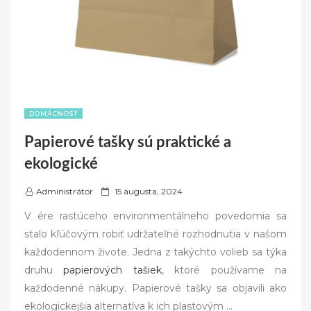
DOMÁCNOSŤ
Papierové tašky sú praktické a
ekologické
P
Administrátor
15 augusta, 2024
o
V ére rastúceho environmentálneho povedomia sa
s
stalo kľúčovým robiť udržateľné rozhodnutia v našom
t
každodennom živote. Jedna z takýchto volieb sa týka
e
druhu
papierových tašiek
, ktoré používame na
d
každodenné nákupy. Papierové tašky sa objavili ako
o
ekologickejšia alternatíva k ich plastovým …
n