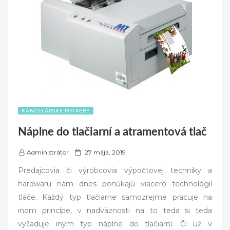
KANCELÁRSKE POTREBY
Náplne do tlačiarní a atramentová tlač
P
Administrátor
27 mája, 2019
o
Predajcovia či výrobcovia výpočtovej techniky a
s
hardwaru nám dnes ponúkajú viacero technológií
t
tlače. Každý typ tlačiarne samozrejme pracuje na
e
inom princípe, v nadväznosti na to teda si teda
d
vyžaduje iným typ náplne do tlačiarní. Či už v
o