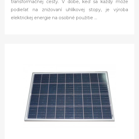
transformačnej cesty. V dobe, keď sa každý môže
d
podieľať na znižovaní uhlíkovej stopy, je výroba
o
elektrickej energie na osobné použitie …
n