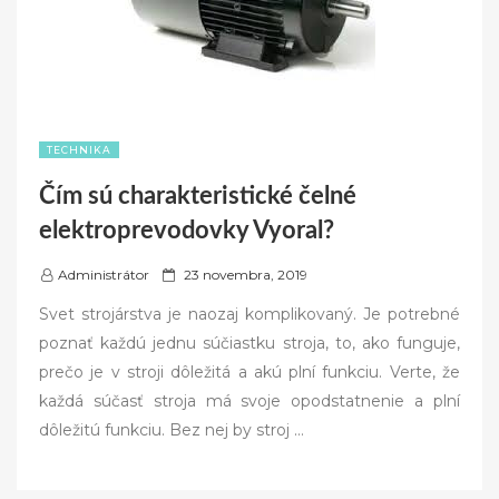
TECHNIKA
Čím sú charakteristické čelné
elektroprevodovky Vyoral?
P
Administrátor
23 novembra, 2019
o
Svet strojárstva je naozaj komplikovaný. Je potrebné
s
poznať každú jednu súčiastku stroja, to, ako funguje,
t
prečo je v stroji dôležitá a akú plní funkciu. Verte, že
e
každá súčasť stroja má svoje opodstatnenie a plní
d
dôležitú funkciu. Bez nej by stroj
…
o
n