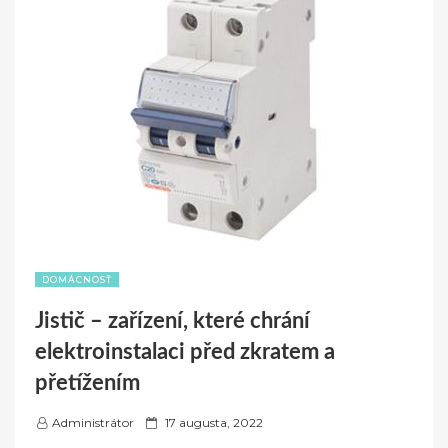
DOMÁCNOSŤ
Jistič – zařízení, které chrání
elektroinstalaci před zkratem a
přetížením
P
Administrátor
17 augusta, 2022
o