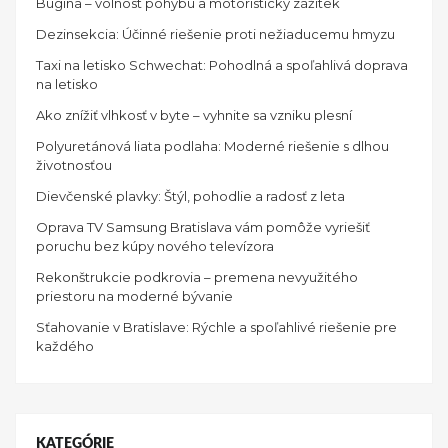
Bugina – volnost pohybu a motoristický zážitek
Dezinsekcia: Účinné riešenie proti nežiaducemu hmyzu
Taxi na letisko Schwechat: Pohodlná a spoľahlivá doprava
na letisko
Ako znížiť vlhkosť v byte – vyhnite sa vzniku plesní
Polyuretánová liata podlaha: Moderné riešenie s dlhou
životnosťou
Dievčenské plavky: Štýl, pohodlie a radosť z leta
Oprava TV Samsung Bratislava vám pomôže vyriešiť
poruchu bez kúpy nového televízora
Rekonštrukcie podkrovia – premena nevyužitého
priestoru na moderné bývanie
Sťahovanie v Bratislave: Rýchle a spoľahlivé riešenie pre
každého
KATEGÓRIE