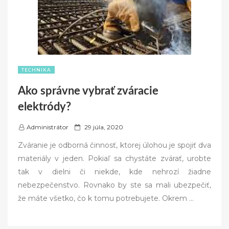
TECHNIKA
Ako správne vybrať zváracie
elektródy?
P
Administrátor
29 júla, 2020
o
Zváranie je odborná činnosť, ktorej úlohou je spojiť dva
s
materiály v jeden. Pokiaľ sa chystáte zvárať, urobte
t
tak v dielni či niekde, kde nehrozí žiadne
e
nebezpečenstvo. Rovnako by ste sa mali ubezpečiť,
d
že máte všetko, čo k tomu potrebujete. Okrem
…
o
n