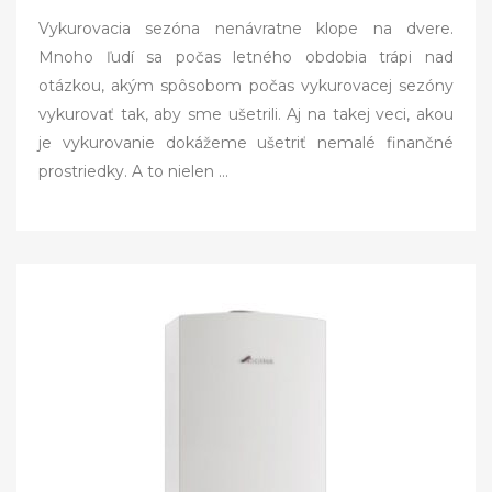
o
Vykurovacia sezóna nenávratne klope na dvere.
s
Mnoho ľudí sa počas letného obdobia trápi nad
t
otázkou, akým spôsobom počas vykurovacej sezóny
e
vykurovať tak, aby sme ušetrili. Aj na takej veci, akou
d
je vykurovanie dokážeme ušetriť nemalé finančné
o
prostriedky. A to nielen
…
n