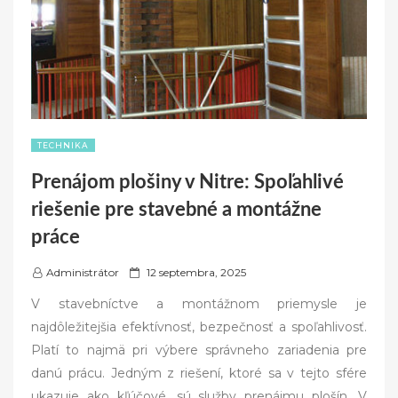
TECHNIKA
Prenájom plošiny v Nitre: Spoľahlivé
riešenie pre stavebné a montážne
práce
P
Administrátor
12 septembra, 2025
o
V stavebníctve a montážnom priemysle je
s
najdôležitejšia efektívnosť, bezpečnosť a spoľahlivosť.
t
Platí to najmä pri výbere správneho zariadenia pre
e
danú prácu. Jedným z riešení, ktoré sa v tejto sfére
d
ukazuje ako kľúčové, sú služby prenájmu plošín. V