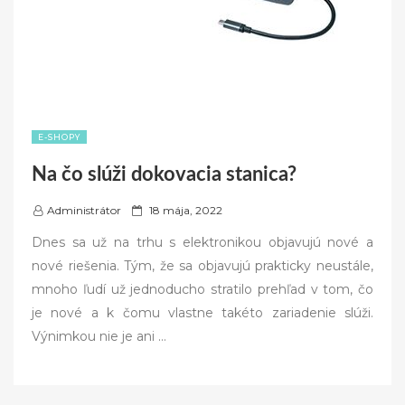
E-SHOPY
Na čo slúži dokovacia stanica?
P
Administrátor
18 mája, 2022
o
Dnes sa už na trhu s elektronikou objavujú nové a
s
nové riešenia. Tým, že sa objavujú prakticky neustále,
t
mnoho ľudí už jednoducho stratilo prehľad v tom, čo
e
je nové a k čomu vlastne takéto zariadenie slúži.
d
Výnimkou nie je ani
…
o
n