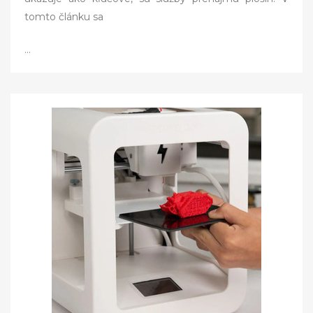
o
tomto článku sa
n
…