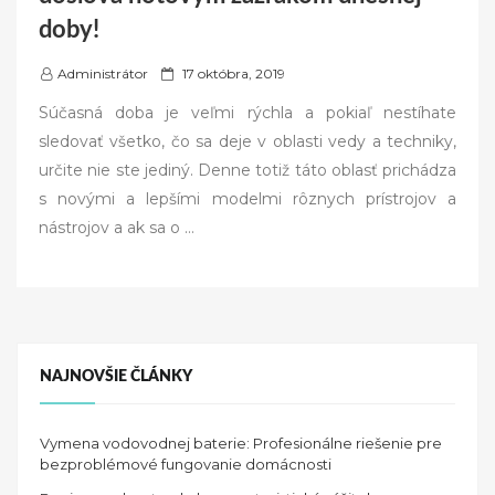
doby!
P
Administrátor
17 októbra, 2019
o
Súčasná doba je veľmi rýchla a pokiaľ nestíhate
s
sledovať všetko, čo sa deje v oblasti vedy a techniky,
t
určite nie ste jediný. Denne totiž táto oblasť prichádza
e
s novými a lepšími modelmi rôznych prístrojov a
d
nástrojov a ak sa o
…
o
n
NAJNOVŠIE ČLÁNKY
Vymena vodovodnej baterie: Profesionálne riešenie pre
bezproblémové fungovanie domácnosti