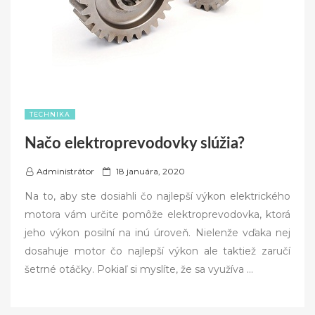
TECHNIKA
Načo elektroprevodovky slúžia?
P
Administrátor
18 januára, 2020
o
Na to, aby ste dosiahli čo najlepší výkon elektrického
s
motora vám určite pomôže elektroprevodovka, ktorá
t
jeho výkon posilní na inú úroveň. Nielenže vďaka nej
e
dosahuje motor čo najlepší výkon ale taktiež zaručí
d
šetrné otáčky. Pokiaľ si myslíte, že sa využíva
…
o
n