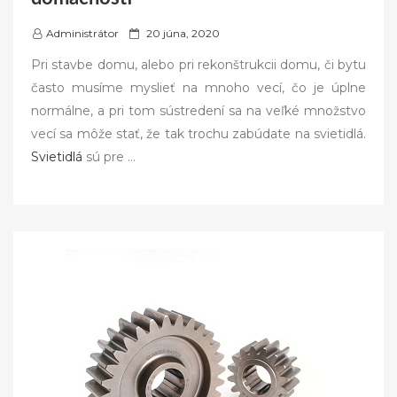
P
Administrátor
20 júna, 2020
o
Pri stavbe domu, alebo pri rekonštrukcii domu, či bytu
s
často musíme myslieť na mnoho vecí, čo je úplne
t
normálne, a pri tom sústredení sa na veľké množstvo
e
vecí sa môže stať, že tak trochu zabúdate na svietidlá.
d
Svietidlá
sú pre
…
o
n