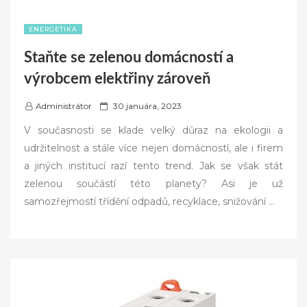
ENERGETIKA
Staňte se zelenou domácností a
výrobcem elektřiny zároveň
P
Administrátor
30 januára, 2023
o
V současnosti se klade velký důraz na ekologii a
s
udržitelnost a stále více nejen domácností, ale i firem
t
a jiných institucí razí tento trend. Jak se však stát
e
zelenou součástí této planety? Asi je už
d
samozřejmostí třídění odpadů, recyklace, snižování
…
o
n