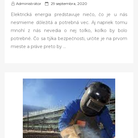
P
Administrátor
29 septembra, 2020
o
Elektrická energia predstavuje niečo, čo je u nás
s
nesmierne dôležitá a potrebná vec. Aj napriek tomu
t
mnohí z nás nevedia o nej toľko, koľko by bolo
e
potrebné. Čo sa týka bezpečnosti, určite je na prvom
d
mieste a práve preto by
…
o
n