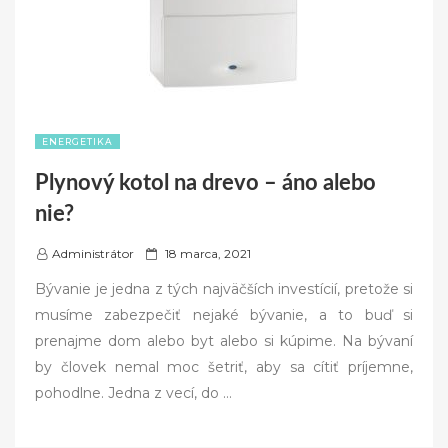
ENERGETIKA
Plynový kotol na drevo – áno alebo
nie?
P
Administrátor
18 marca, 2021
o
Bývanie je jedna z tých najväčších investícií, pretože si
s
musíme zabezpečiť nejaké bývanie, a to buď si
t
prenajme dom alebo byt alebo si kúpime. Na bývaní
e
by človek nemal moc šetriť, aby sa cítiť príjemne,
d
pohodlne. Jedna z vecí, do
…
o
n