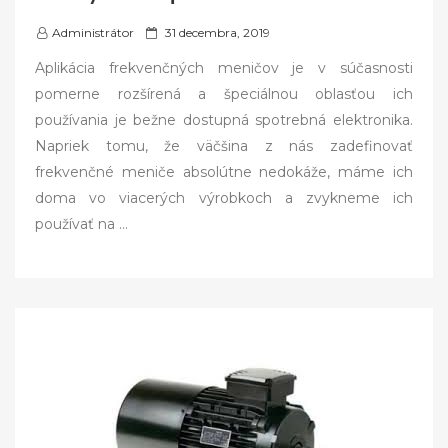
P
Administrátor
31 decembra, 2019
o
Aplikácia frekvenčných meničov je v súčasnosti
s
pomerne rozšírená a špeciálnou oblasťou ich
t
používania je bežne dostupná spotrebná elektronika.
e
Napriek tomu, že väčšina z nás zadefinovať
d
frekvenčné meniče absolútne nedokáže, máme ich
o
doma vo viacerých výrobkoch a zvykneme ich
n
používať na
…