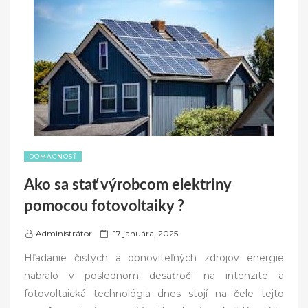
DOMÁCNOSŤ
Ako sa stať výrobcom elektriny
pomocou fotovoltaiky ?
P
Administrátor
17 januára, 2025
o
Hľadanie čistých a obnoviteľných zdrojov energie
s
nabralo v poslednom desaťročí na intenzite a
t
fotovoltaická technológia dnes stojí na čele tejto
e