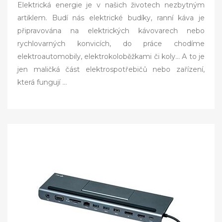
Elektrická energie je v našich životech nezbytným
s
artiklem. Budí nás elektrické budíky, ranní káva je
t
připravována na elektrických kávovarech nebo
e
rychlovarných konvicích, do práce chodíme
d
elektroautomobily, elektrokoloběžkami či koly… A to je
o
jen maličká část elektrospotřebičů nebo zařízení,
n
která fungují
…