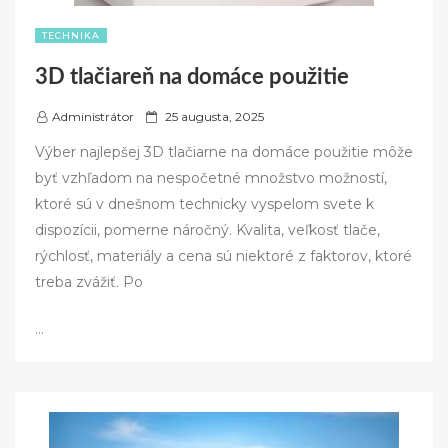
TECHNIKA
3D tlačiareň na domáce použitie
P
Administrátor
25 augusta, 2025
o
Výber najlepšej 3D tlačiarne na domáce použitie môže
s
byť vzhľadom na nespočetné množstvo možností,
t
ktoré sú v dnešnom technicky vyspelom svete k
e
dispozícii, pomerne náročný. Kvalita, veľkosť tlače,
d
rýchlosť, materiály a cena sú niektoré z faktorov, ktoré
o
treba zvážiť. Po
n
…