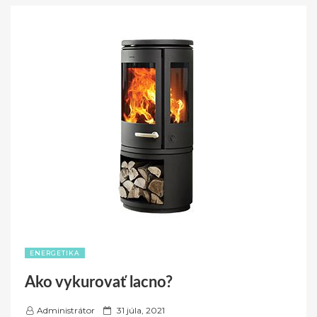
ENERGETIKA
Ako vykurovať lacno?
P
Administrátor
31 júla, 2021