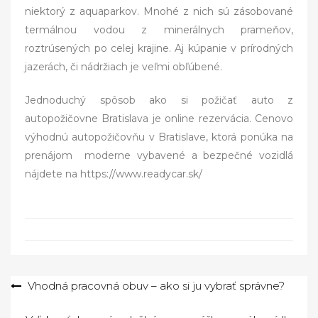
niektorý z aquaparkov. Mnohé z nich sú zásobované
termálnou vodou z minerálnych prameňov,
roztrúsených po celej krajine. Aj kúpanie v prírodných
jazerách, či nádržiach je veľmi obľúbené.
Jednoduchý spôsob ako si požičať auto z
autopožičovne Bratislava je online rezervácia. Cenovo
výhodnú autopožičovňu v Bratislave, ktorá ponúka na
prenájom moderne vybavené a bezpečné vozidlá
nájdete na https://www.readycar.sk/
Navigácia
Vhodná pracovná obuv – ako si ju vybrať správne?
v