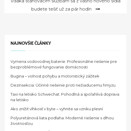
Vďaka sťahovacím službám sa z vášho nového sídla
článku
budete tešiť už za pár hodín
NAJNOVŠIE ČLÁNKY
Vymena vodovodnej baterie: Profesionálne riešenie pre
bezproblémové fungovanie domácnosti
Bugina – volnost pohybu a motoristický zážitek
Dezinsekcia: Účinné riešenie proti nežiaducemu hmyzu
Taxi na letisko Schwechat: Pohodlná a spoľahlivá doprava
na letisko
Ako znížiť vlhkosť v byte – vyhnite sa vzniku plesní
Polyuretánová liata podlaha: Moderné riešenie s dlhou
životnosťou