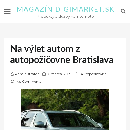
MAGAZÍN DIGIMARKET.SK
Produkty a služby na internete
Na výlet autom z
autopožičovne Bratislava
P
Administrátor
6 marca, 2019
Autopožičovňa
o
No Comments
s
t
e
d
o
n