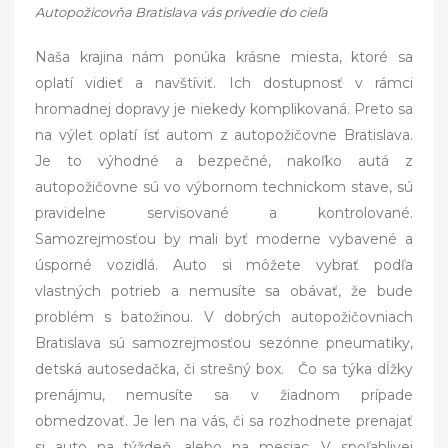
Autopožicovňa Bratislava vás privedie do cieľa
Naša krajina nám ponúka krásne miesta, ktoré sa
oplatí vidieť a navštíviť. Ich dostupnosť v rámci
hromadnej dopravy je niekedy komplikovaná. Preto sa
na výlet oplatí ísť autom z autopožičovne Bratislava.
Je to výhodné a bezpečné, nakoľko autá z
autopožičovne sú vo výbornom technickom stave, sú
pravidelne servisované a kontrolované.
Samozrejmosťou by mali byť moderne vybavené a
úsporné vozidlá. Auto si môžete vybrať podľa
vlastných potrieb a nemusíte sa obávať, že bude
problém s batožinou. V dobrých autopožičovniach
Bratislava sú samozrejmosťou sezónne pneumatiky,
detská autosedačka, či strešný box. Čo sa týka dĺžky
prenájmu, nemusíte sa v žiadnom prípade
obmedzovať. Je len na vás, či sa rozhodnete prenajať
si auto na týždeň, alebo na mesiac. V spoľahlivej