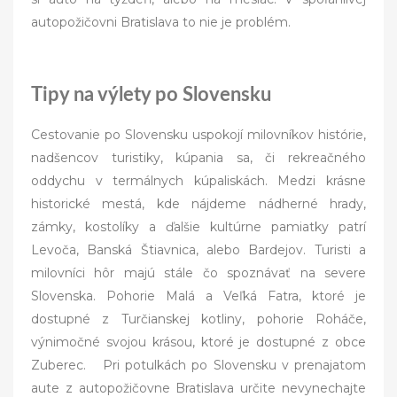
autopožičovni Bratislava to nie je problém.
Tipy na výlety po Slovensku
Cestovanie po Slovensku uspokojí milovníkov histórie,
nadšencov
turistiky, kúpania sa, či rekreačného
oddychu v termálnych kúpaliskách. Medzi krásne
historické mestá, kde nájdeme nádherné hrady,
zámky, kostolíky a ďalšie kultúrne pamiatky patrí
Levoča, Banská Štiavnica, alebo Bardejov. Turisti a
milovníci hôr majú stále čo spoznávať na severe
Slovenska. Pohorie Malá a Veľká Fatra, ktoré je
dostupné z Turčianskej kotliny, pohorie Roháče,
výnimočné svojou krásou, ktoré je dostupné z obce
Zuberec. Pri potulkách po Slovensku v prenajatom
aute z autopožičovne Bratislava určite nevynechajte