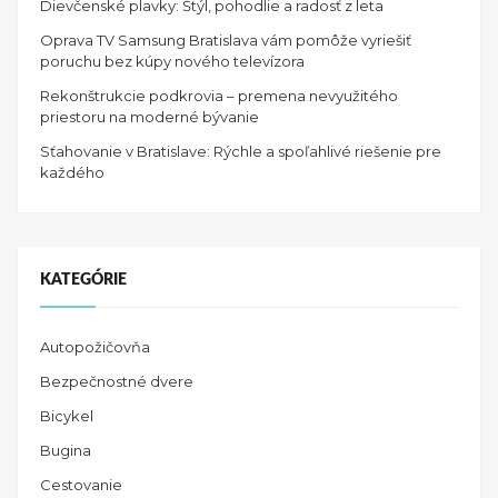
Dievčenské plavky: Štýl, pohodlie a radosť z leta
Oprava TV Samsung Bratislava vám pomôže vyriešiť
poruchu bez kúpy nového televízora
Rekonštrukcie podkrovia – premena nevyužitého
priestoru na moderné bývanie
Sťahovanie v Bratislave: Rýchle a spoľahlivé riešenie pre
každého
KATEGÓRIE
Autopožičovňa
Bezpečnostné dvere
Bicykel
Bugina
Cestovanie